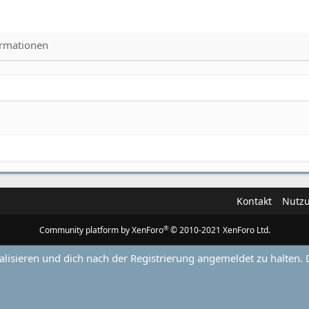
ormationen
Kontakt
Nutz
®
Community platform by XenForo
© 2010-2021 XenForo Ltd.
alisieren und dich nach der Registrierung angemeldet zu halten. 