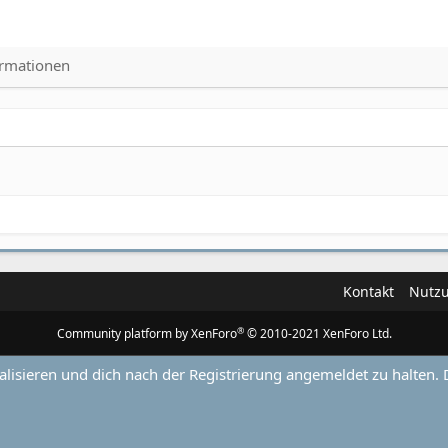
ormationen
Kontakt
Nutz
®
Community platform by XenForo
© 2010-2021 XenForo Ltd.
alisieren und dich nach der Registrierung angemeldet zu halten. 