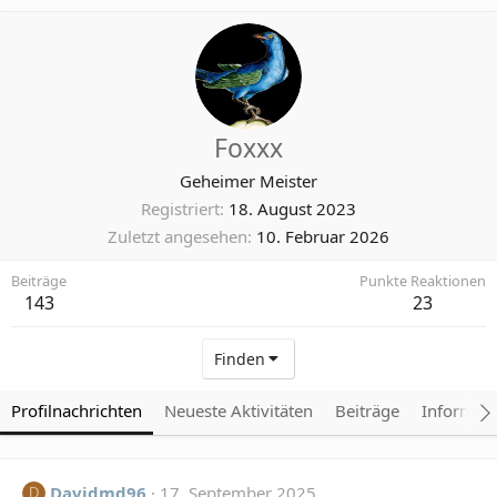
Foxxx
Geheimer Meister
Registriert
18. August 2023
Zuletzt angesehen
10. Februar 2026
Beiträge
Punkte Reaktionen
143
23
Finden
Profilnachrichten
Neueste Aktivitäten
Beiträge
Informat
Davidmd96
17. September 2025
D