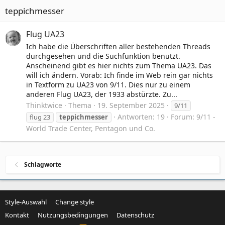
teppichmesser
Flug UA23
Ich habe die Überschriften aller bestehenden Threads
durchgesehen und die Suchfunktion benutzt.
Anscheinend gibt es hier nichts zum Thema UA23. Das
will ich ändern. Vorab: Ich finde im Web rein gar nichts
in Textform zu UA23 von 9/11. Dies nur zu einem
anderen Flug UA23, der 1933 abstürzte. Zu...
Thinktwice
Thema
19. September 2025
9/11
Antworten: 19
Forum:
9/11 -
flug 23
teppichmesser
World Trade Center, Pentagon und Co.
Schlagworte
Style-Auswahl
Change style
Kontakt
Nutzungsbedingungen
Datenschutz