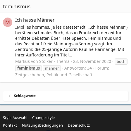
feminismus
Ich hasse Männer
M
„Moi les hommes, je les déteste“ (dt. „Ich hasse Männer“)
heißt ein schmales Buch, das in Frankreich derzeit für
erhitzte Debatten über Hate Speech, Feminismus und
das Recht auf freie Meinungsäußerung sorgt. Im
Zentrum: die 25-jährige Autorin Pauline Harmange. Mit
ihrer Aufforderung im Titel...
Markus von Stoiker
Thema
23. November 2020
buch
Antworten: 34
Forum:
feminismus
männer
Zeitgeschehen, Politik und Gesellschaft
Schlagworte
Style-Auswahl
Change style
Kontakt
Nutzungsbedingungen
Datenschutz