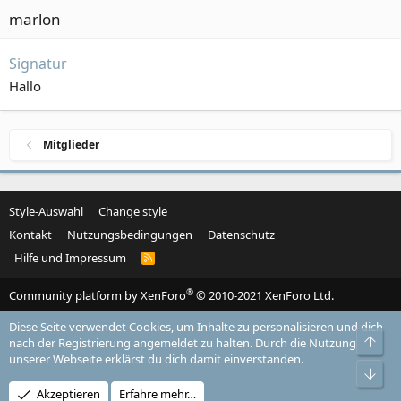
marlon
Signatur
Hallo
Mitglieder
Style-Auswahl
Change style
Kontakt
Nutzungsbedingungen
Datenschutz
Hilfe und Impressum
R
S
S
®
Community platform by XenForo
© 2010-2021 XenForo Ltd.
Diese Seite verwendet Cookies, um Inhalte zu personalisieren und dich
Obe
nach der Registrierung angemeldet zu halten. Durch die Nutzung
unserer Webseite erklärst du dich damit einverstanden.
Unt
Akzeptieren
Erfahre mehr…