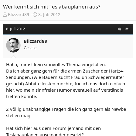
Wer kennt sich mit Teslabauplänen aus?
E
E
Blizzard89
8. Juli 2012
r
r
s
s
8. Juli 2012
#1
t
t
e
e
Blizzard89
l
l
Geselle
l
l
e
t
r
a
Haha, mir ist kein sinnvolles Thema eingefallen.
m
Da ich aber ganz gern für die armen Zuscher der Hartz4-
Sendungen, (wie Bauern sucht Frau un Schwiegermutter
gesucht) Abbitte leisten möchte, tue ich das doch einfach
hier, wo mein sinnfreier Humor eventuell auf Verständis
treffen könnte.
2 völlig unabhängige Fragen die ich ganz gern als Newbe
stellen mag:
Hat sich hier aus dem Forum jemand mit den
Teslabauplänen auseinander gesetzt?