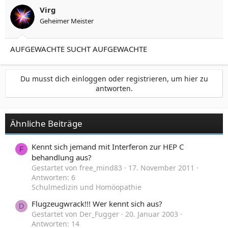
Virg
Geheimer Meister
AUFGEWACHTE SUCHT AUFGEWACHTE
Du musst dich einloggen oder registrieren, um hier zu
antworten.
Ähnliche Beiträge
Kennt sich jemand mit Interferon zur HEP C
F
behandlung aus?
Gestartet von free_mind83
17. November 2011
Antworten: 6
Schulmedizin und Homöopathie
Flugzeugwrack!!! Wer kennt sich aus?
D
Gestartet von Der_Fugger
20. Januar 2003
Antworten: 14