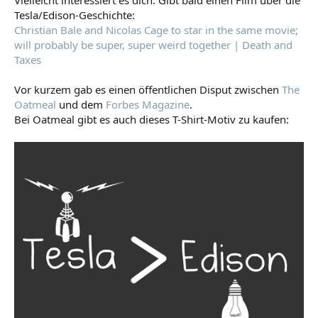
Tesla/Edison-Geschichte:
Christian Bale and Nicolas Cage to star in the same movie;
will probably be super, super weird together | Death and
Taxes
Vor kurzem gab es einen öffentlichen Disput zwischen
The
Oatmeal
und dem
Forbes Magazine
.
Bei Oatmeal gibt es auch dieses T-Shirt-Motiv zu kaufen: