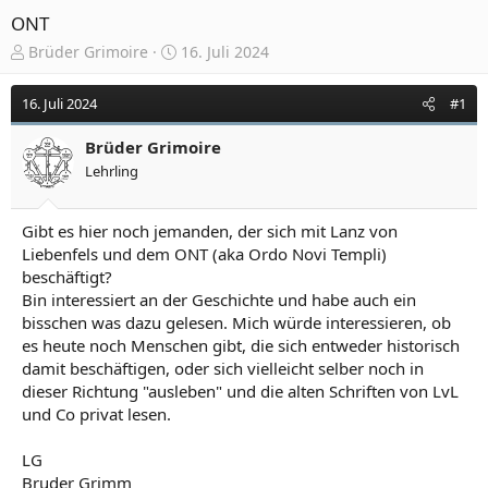
ONT
E
E
Brüder Grimoire
16. Juli 2024
r
r
s
s
16. Juli 2024
#1
t
t
e
e
Brüder Grimoire
l
l
Lehrling
l
l
e
t
r
a
Gibt es hier noch jemanden, der sich mit Lanz von
m
Liebenfels und dem ONT (aka Ordo Novi Templi)
beschäftigt?
Bin interessiert an der Geschichte und habe auch ein
bisschen was dazu gelesen. Mich würde interessieren, ob
es heute noch Menschen gibt, die sich entweder historisch
damit beschäftigen, oder sich vielleicht selber noch in
dieser Richtung "ausleben" und die alten Schriften von LvL
und Co privat lesen.
LG
Bruder Grimm