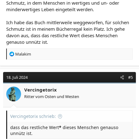
Schmutz, in dem Menschen in wertiges und un- oder
minderwertiges Leben eingeteilt werden.
Ich habe das Buch mittlerweile weggeworfen, für solchen
Schmutz ist in meinem Bücherregal kein Platz. Ich gehe
davon aus, dass das restliche Wert dieses Menschen
genauso unnütz ist.
R
Malakim
e
a
k
t
18. Juli 2024
#5
i
o
Vercingetorix
n
Ritter vom Osten und Westen
e
n
:
Vercingetorix schrieb:
dass das restliche Wert
*
dieses Menschen genauso
unnütz ist.