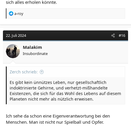
sich alles erholen könnte.
R
a-roy
e
a
k
t
22. Juli 2024
#16
i
o
Malakim
n
Insubordinate
e
n
:
Zerch schrieb:
Es gibt kein ünnützes Leben, nur gesellschaftlich
indoktrinierte Gehirne, und verhetzt-mißhandelte
Existenzen, die sich für das Wohl des Lebens auf diesem
Planeten nicht mehr als nützlich erweisen.
Ich sehe da schon eine Eigenverantwortung bei den
Menschen. Man ist nicht nur Spielball und Opfer.