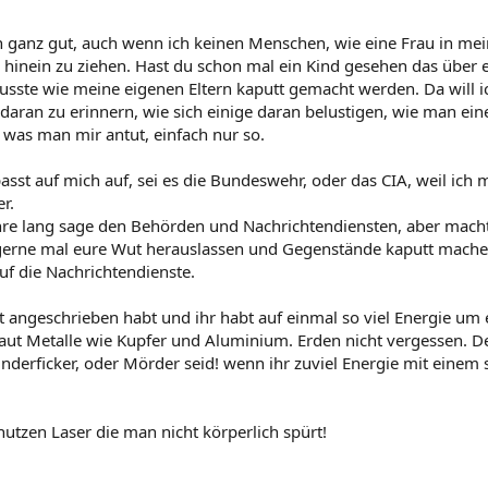
n ganz gut, auch wenn ich keinen Menschen, wie eine Frau in m
 hinein zu ziehen. Hast du schon mal ein Kind gesehen das über e
usste wie meine eigenen Eltern kaputt gemacht werden. Da will i
aran zu erinnern, wie sich einige daran belustigen, wie man ein
 was man mir antut, einfach nur so.
passt auf mich auf, sei es die Bundeswehr, oder das CIA, weil i
r.
ahre lang sage den Behörden und Nachrichtendiensten, aber macht 
t gerne mal eure Wut herauslassen und Gegenstände kaputt machen,
uf die Nachrichtendienste.
 angeschrieben habt und ihr habt auf einmal so viel Energie um 
laut Metalle wie Kupfer und Aluminium. Erden nicht vergessen. 
Kinderficker, oder Mörder seid! wenn ihr zuviel Energie mit einem
utzen Laser die man nicht körperlich spürt!