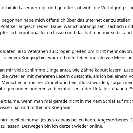
 orbitale Laser verfolgt und gefoltert, obwohl die Verfolgung sch
h begonnen habe mich öffentlich über das Internet dar zu stellen, 
Politiker angeschrieben. Dabei war ich anfangs sehr sachlich und
pfer sich emotional leiten lassen und das hat man mir selbst auch
oldaten, also Veteranen zu Drogen greifen um nicht mehr davon 
er in einem Kriegsgebiet war und miterleben musste wie Mensche
an mir viele Schlimme Dinge antat, wie Zähne kaputt lasern, La
die Arterien mit mehreren Lasern quetschte, als ich bei einem Vor
re Menschen in meiner Umgebung beeinflusst wurden, sogar mei
hrt jemanden anderen zu beeinflussen, oder Unfälle zu bauen. Es 
e träume, wenn man mal gerade nicht in meinem Schlaf auf mich 
issen hat und mitten im Krieg war.
ehirn, weil nicht mal Jesus so etwas heilen kann. Abgestorbene
zu lassen. Deswegen bin ich derzeit wieder online.