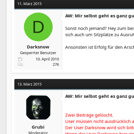
11. März 2015
AW: Mir selbst geht es ganz g
D
Sonst noch jemand? Hey zum beis
sich auch um Sitzplätze zu Ausru
Darksnow
Ansonsten ist Erfolg für den Arsc
Gesperrter Benutzer
10. April 2010
276
13. März 2015
AW: Mir selbst geht es ganz g
Zwei Beiträge gelöscht.
User müssen nicht ausdrücklich a
Grubi
Der User Darksnow wird sich bit
Moderator
Wenn der User Darksnow hier ein 