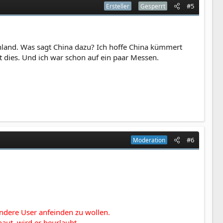
#5
Ersteller
Gesperrt
hland. Was sagt China dazu? Ich hoffe China kümmert
t dies. Und ich war schon auf ein paar Messen.
#6
Moderation
ndere User anfeinden zu wollen.
aut, wird er beurlaubt.