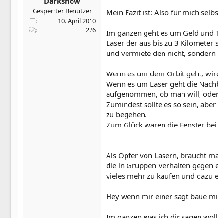
Darksnow
Gesperrter Benutzer
Mein Fazit ist: Also für mich selb
10. April 2010
276
Im ganzen geht es um Geld und T
Laser der aus bis zu 3 Kilomete
und vermiete den nicht, sondern 
Wenn es um dem Orbit geht, wird 
Wenn es um Laser geht die Nachba
aufgenommen, ob man will, oder 
Zumindest sollte es so sein, abe
zu begehen.
Zum Glück waren die Fenster be
Als Opfer von Lasern, braucht ma
die in Gruppen Verhalten gegen e
vieles mehr zu kaufen und dazu ei
Hey wenn mir einer sagt baue mir
Im ganzen was ich dir sagen woll