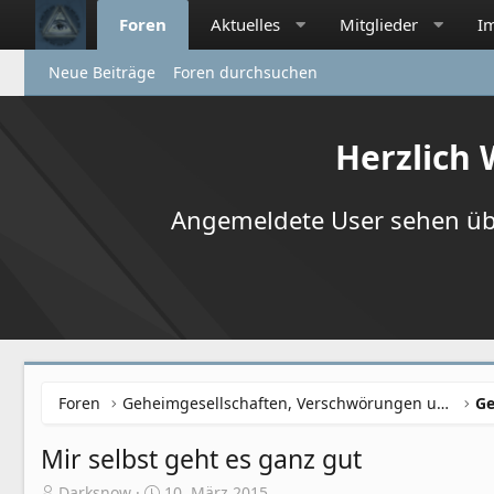
Foren
Aktuelles
Mitglieder
I
Neue Beiträge
Foren durchsuchen
Herzlich
Angemeldete User sehen übr
Foren
Geheimgesellschaften, Verschwörungen und NWO
Ge
Mir selbst geht es ganz gut
E
E
Darksnow
10. März 2015