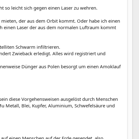
icht so leicht sich gegen einen Laser zu wehren.
u mieten, der aus dem Orbit kommt. Oder habe ich einen
ich einen Laser der aus dem normalen Luftraum kommt
lliten Schwarm infiltrieren.
rt Zwieback erledigt. Alles wird registriert und
 Tonnenweise Dünger aus Polen besorgt um einen Amoklauf
lt sein diese Vorgehensweisen ausgelöst durch Menschen
Mu Metall, Blei, Kupfer, Aluminium, Schwefelsäure und
t auf einen Menschen auf der Erde gesendet, also