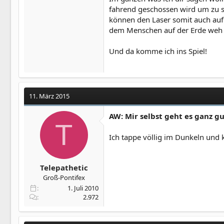
fahrend geschossen wird um zu se
können den Laser somit auch auf d
dem Menschen auf der Erde weh 
Und da komme ich ins Spiel!
11. März 2015
AW: Mir selbst geht es ganz g
T
Ich tappe völlig im Dunkeln und 
Telepathetic
Groß-Pontifex
1. Juli 2010
2.972