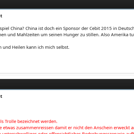
ut
piel China? China ist doch ein Sponsor der Cebit 2015 in Deutsc
hen und Mahlzeiten um seinen Hunger zu stillen. Also Amerika tu
h und Heilen kann ich mich selbst.
ut
ls Trolle bezeichnet werden.
te etwas zusammenreissen damit er nicht den Anschein erweckt a
unterschwelliges oder offensichtliches Bedrohungsszenario aufb