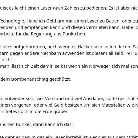
st ist es leicht einen Laser nach Zahlen zu bedienen. Es ist aber n
echnologie. Habe ich Geld um mir einen Laser zu Bauen, oder z
r senden und empfangen kann und diesen vermieten kann. Habe 
arbeite für die Regierung aus Pünktchen.
alles aufgenommen, auch wenn es Hacker sein sollen die ein Sate
rn gegen andere Nachbarn anwenden ist dieser Fall seid 19 Hunde
nicht.
r man lässt sich Zeit damit, selbst wenn ein Norweger sich mal
i dem Bombenanschlag geschützt.
n entweder sehr viel Verstand und viel Ausdauer, sollte geschu
inen vorgehen, oder viel Geld besitzen um sich Materialien wie 
n tiefes Loch in die Erde graben.
 einen Bunker, dann kann ich das!
te geht es darum das ein Laser instabil ist wenn er aus dem Orbi