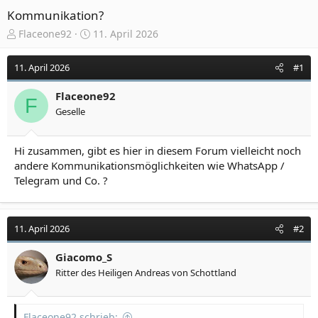
Kommunikation?
E
E
Flaceone92
11. April 2026
r
r
s
s
11. April 2026
#1
t
t
e
e
Flaceone92
l
l
F
Geselle
l
l
e
t
r
a
Hi zusammen, gibt es hier in diesem Forum vielleicht noch
m
andere Kommunikationsmöglichkeiten wie WhatsApp /
Telegram und Co. ?
11. April 2026
#2
Giacomo_S
Ritter des Heiligen Andreas von Schottland
Flaceone92 schrieb: