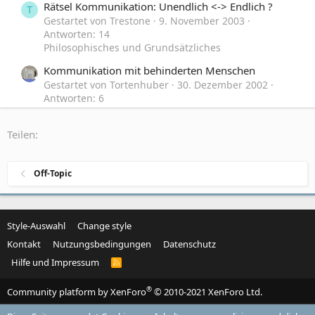
Rätsel Kommunikation: Unendlich <-> Endlich ?
T
Gestartet von Trestone
9. November 2003
Antworten: 14
Philosophisches und Grundsätzliches
Kommunikation mit behinderten Menschen
Gestartet von Tortenhuber
30. Dezember 2002
Antworten: 6
Schulmedizin und Homöopathie
Teilen:
Büro für globale Kommunikation
S
Gestartet von streicher
30. Juli 2002
Antworten: 1
Zeitgeschehen, Politik und Gesellschaft
Off-Topic
Style-Auswahl
Change style
Kontakt
Nutzungsbedingungen
Datenschutz
Hilfe und Impressum
R
S
S
®
Community platform by XenForo
© 2010-2021 XenForo Ltd.