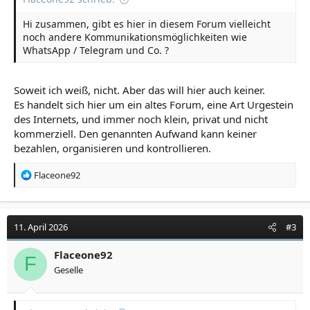
Hi zusammen, gibt es hier in diesem Forum vielleicht
noch andere Kommunikationsmöglichkeiten wie
WhatsApp / Telegram und Co. ?
Soweit ich weiß, nicht. Aber das will hier auch keiner.
Es handelt sich hier um ein altes Forum, eine Art Urgestein
des Internets, und immer noch klein, privat und nicht
kommerziell. Den genannten Aufwand kann keiner
bezahlen, organisieren und kontrollieren.
R
Flaceone92
e
a
k
t
11. April 2026
#3
i
o
Flaceone92
F
n
Geselle
e
n
: