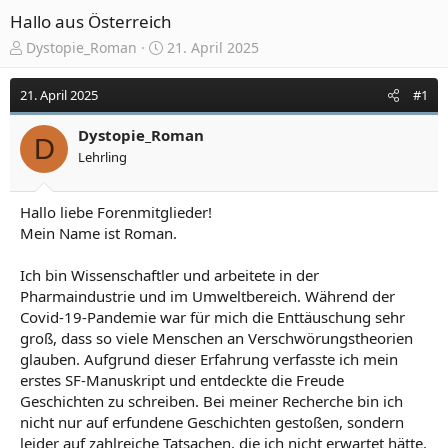
Hallo aus Österreich
E
E
Dystopie_Roman
21. April 2025
r
r
s
s
21. April 2025
#1
t
t
e
e
Dystopie_Roman
l
l
D
Lehrling
l
l
e
t
r
a
Hallo liebe Forenmitglieder!
m
Mein Name ist Roman.
Ich bin Wissenschaftler und arbeitete in der
Pharmaindustrie und im Umweltbereich. Während der
Covid-19-Pandemie war für mich die Enttäuschung sehr
groß, dass so viele Menschen an Verschwörungstheorien
glauben. Aufgrund dieser Erfahrung verfasste ich mein
erstes SF-Manuskript und entdeckte die Freude
Geschichten zu schreiben. Bei meiner Recherche bin ich
nicht nur auf erfundene Geschichten gestoßen, sondern
leider auf zahlreiche Tatsachen, die ich nicht erwartet hätte.