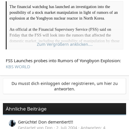
The financial watchdog has launched an investigation into the
possibility of a stock market manipulation in light of rumors of an
explosion at the Yongbyon nuclear reactor in North Korea.
An official at the Financial Supervisory Service (FSS) said on
Friday that the FSS will look into the rumors that affected the
domestic market, including the possibility of manipulation by those
Zum Vergrößern anklicken....
who aimed to earn profits when stock prices plunge.
The Korea Composite Stock Price Index (KOSPI) plunged over
FSS Launches probes into Rumors of Yongbyon Explosion:
two percent on Friday due to the rumors that an explosion occurred
KBS WORLD
at the Yongbyon nuclear facilities at 11 a.m. during a test and that
radioactive substances are spreading into Seoul.
Du musst dich einloggen oder registrieren, um hier zu
antworten.
Ähnliche Beiträge
Gerüchte! Don dementiert!!!
Gestartet von Don
2. Juli 2004
Antworten: 4