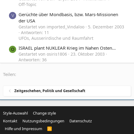
Off-Topic
Gerüchte über Mondbasis, bzw. Mars-Missionen
V
der USA
Gestartet von imported_Vindaloo
5. Dezember 2003
Antworten: 11
UFOs, Ausserirdische und Raumfahrt
ISRAEL plant NUKLEAR Krieg im Nahen Osten...
O
Gestartet von osiris1806
23. Oktober 2003
Antworten: 36
Zeitgeschehen, Politik und Gesellschaft
Teilen:
Suizid und Explosion in Garching
C
Gestartet von Carlo Poll
28. Mai 2014
Antworten: 5
Weltverschwörung, NWO und andere Theorien
Zeitgeschehen, Politik und Gesellschaft
Style-Auswahl
Change style
Kontakt
Nutzungsbedingungen
Datenschutz
Hilfe und Impressum
R
S