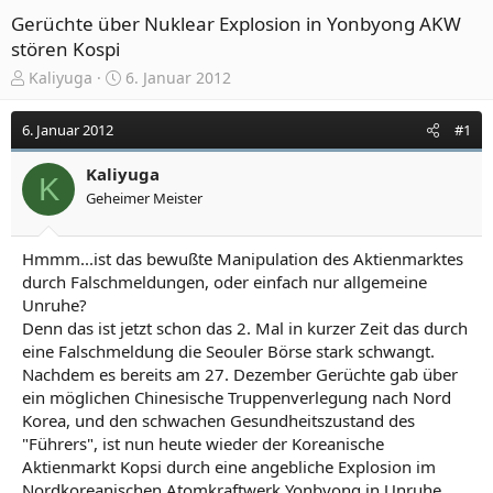
Gerüchte über Nuklear Explosion in Yonbyong AKW
stören Kospi
E
E
Kaliyuga
6. Januar 2012
r
r
s
s
6. Januar 2012
#1
t
t
e
e
Kaliyuga
l
l
K
Geheimer Meister
l
l
e
t
r
a
Hmmm...ist das bewußte Manipulation des Aktienmarktes
m
durch Falschmeldungen, oder einfach nur allgemeine
Unruhe?
Denn das ist jetzt schon das 2. Mal in kurzer Zeit das durch
eine Falschmeldung die Seouler Börse stark schwangt.
Nachdem es bereits am 27. Dezember Gerüchte gab über
ein möglichen Chinesische Truppenverlegung nach Nord
Korea, und den schwachen Gesundheitszustand des
"Führers", ist nun heute wieder der Koreanische
Aktienmarkt Kopsi durch eine angebliche Explosion im
Nordkoreanischen Atomkraftwerk Yonbyong in Unruhe