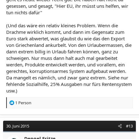
gesessen, und gesagt, "Hier EU, ihr müsst uns helfen, wir
tun nichts dafür"
(Und das wäre ein relativ kleines Problem. Wenn die
Drachme wirklich kommt, und dann im Gegensatz zum
Euro stark abwertet, was glaubst du wie das den Export
von Griechenland ankurbelt. Von den Urlaubermassen, die
dann extrem billig in Urlaub fahren können, ganz zu
schweigen. Nur muss dann halt auch mal gearbeitet
werden, Produkte entwickelt werden, und vorallem, ein
gerechtes, korruptionsarmes System aufgebaut werden.
Da mangelt es nämlich, und zwar ganz extrem. Siehe nur
fehlende Sozialhilfe, 25% Ausgaben nur fürs Rentensystem
usw.)
R
1 Person
e
a
k
t
30. Juni 2015
#13
i
o
Dengel Fritze