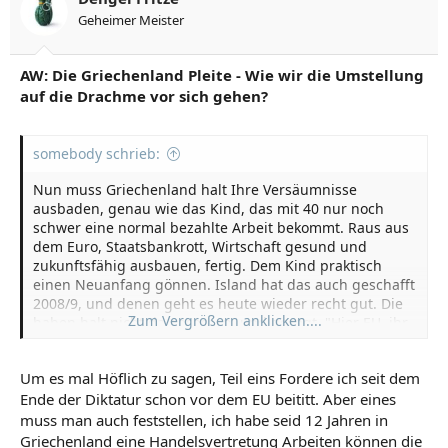
n
Geheimer Meister
e
n
:
AW: Die Griechenland Pleite - Wie wir die Umstellung
auf die Drachme vor sich gehen?
somebody schrieb:
Nun muss Griechenland halt Ihre Versäumnisse
ausbaden, genau wie das Kind, das mit 40 nur noch
schwer eine normal bezahlte Arbeit bekommt. Raus aus
dem Euro, Staatsbankrott, Wirtschaft gesund und
zukunftsfähig ausbauen, fertig. Dem Kind praktisch
einen Neuanfang gönnen. Island hat das auch geschafft
2008/9, und denen geht es heute wieder recht gut. Die
Zum Vergrößern anklicken....
haben halt nicht da gesessen, und gesagt, "Hier EU, ihr
müsst uns helfen, wir tun nichts dafür"
Um es mal Höflich zu sagen, Teil eins Fordere ich seit dem
(Und das wäre ein relativ kleines Problem. Wenn die
Ende der Diktatur schon vor dem EU beititt. Aber eines
Drachme wirklich kommt, und dann im Gegensatz zum
Euro stark abwertet, was glaubst du wie das den Export
muss man auch feststellen, ich habe seid 12 Jahren in
von Griechenland ankurbelt. Von den Urlaubermassen,
Griechenland eine Handelsvertretung Arbeiten können die