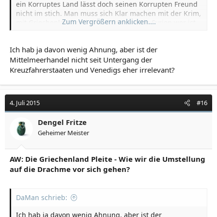
ein Korruptes Land lässt doch seinen Korrupten Freund
nicht im stich. Man muss sich Klar machen mit der Krim,
Zum Vergrößern anklicken....
mit Griechenland und dem Stützpunkt in Syrien wer ist
dann Herr über den Mittelmeer Handel?
Ich hab ja davon wenig Ahnung, aber ist der
Mittelmeerhandel nicht seit Untergang der
Kreuzfahrerstaaten und Venedigs eher irrelevant?
4. Juli 2015
#16
Dengel Fritze
Geheimer Meister
AW: Die Griechenland Pleite - Wie wir die Umstellung
auf die Drachme vor sich gehen?
DaMan schrieb:
Ich hab ja davon wenig Ahnung, aber ist der