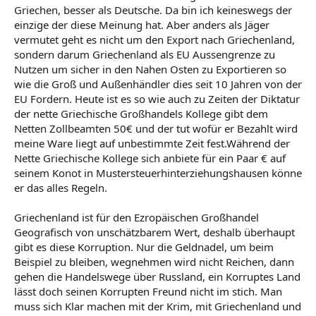
die dann extrem billig in Urlaub fahren können, ganz zu
Griechen, besser als Deutsche. Da bin ich keineswegs der
schweigen. Nur muss dann halt auch mal gearbeitet
einzige der diese Meinung hat. Aber anders als Jäger
werden, Produkte entwickelt werden, und vorallem, ein
vermutet geht es nicht um den Export nach Griechenland,
gerechtes, korruptionsarmes System aufgebaut werden.
sondern darum Griechenland als EU Aussengrenze zu
Da mangelt es nämlich, und zwar ganz extrem. Siehe
Nutzen um sicher in den Nahen Osten zu Exportieren so
nur fehlende Sozialhilfe, 25% Ausgaben nur fürs
wie die Groß und Außenhändler dies seit 10 Jahren von der
Rentensystem usw.)
EU Fordern. Heute ist es so wie auch zu Zeiten der Diktatur
der nette Griechische Großhandels Kollege gibt dem
Netten Zollbeamten 50€ und der tut wofür er Bezahlt wird
meine Ware liegt auf unbestimmte Zeit fest.Während der
Nette Griechische Kollege sich anbiete für ein Paar € auf
seinem Konot in Mustersteuerhinterziehungshausen könne
er das alles Regeln.
Griechenland ist für den Ezropäischen Großhandel
Geografisch von unschätzbarem Wert, deshalb überhaupt
gibt es diese Korruption. Nur die Geldnadel, um beim
Beispiel zu bleiben, wegnehmen wird nicht Reichen, dann
gehen die Handelswege über Russland, ein Korruptes Land
lässt doch seinen Korrupten Freund nicht im stich. Man
muss sich Klar machen mit der Krim, mit Griechenland und