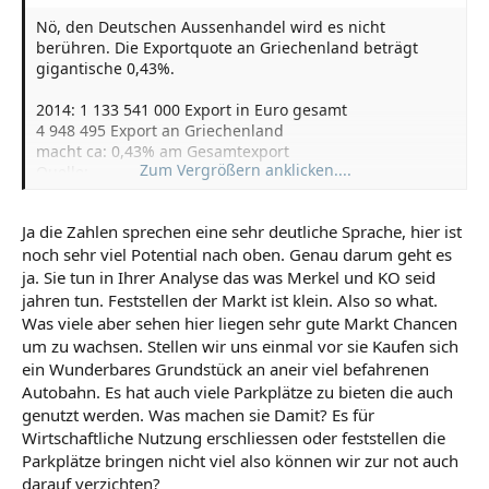
Nö, den Deutschen Aussenhandel wird es nicht
berühren. Die Exportquote an Griechenland beträgt
gigantische 0,43%.
2014: 1 133 541 000 Export in Euro gesamt
4 948 495 Export an Griechenland
macht ca: 0,43% am Gesamtexport
Zum Vergrößern anklicken....
Quelle:
https://www.destatis.de/DE/ZahlenFakten/Gesamtwirtsch
aftUmwelt/Aussenhandel/Aussenhandel.html
Ja die Zahlen sprechen eine sehr deutliche Sprache, hier ist
noch sehr viel Potential nach oben. Genau darum geht es
ja. Sie tun in Ihrer Analyse das was Merkel und KO seid
jahren tun. Feststellen der Markt ist klein. Also so what.
Was viele aber sehen hier liegen sehr gute Markt Chancen
um zu wachsen. Stellen wir uns einmal vor sie Kaufen sich
ein Wunderbares Grundstück an aneir viel befahrenen
Autobahn. Es hat auch viele Parkplätze zu bieten die auch
genutzt werden. Was machen sie Damit? Es für
Wirtschaftliche Nutzung erschliessen oder feststellen die
Parkplätze bringen nicht viel also können wir zur not auch
darauf verzichten?