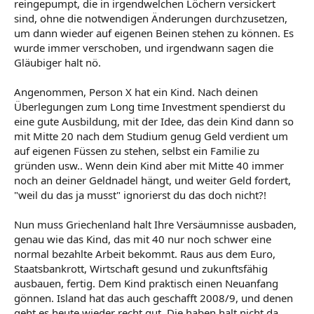
reingepumpt, die in irgendwelchen Löchern versickert
sind, ohne die notwendigen Änderungen durchzusetzen,
um dann wieder auf eigenen Beinen stehen zu können. Es
wurde immer verschoben, und irgendwann sagen die
Gläubiger halt nö.
Angenommen, Person X hat ein Kind. Nach deinen
Überlegungen zum Long time Investment spendierst du
eine gute Ausbildung, mit der Idee, das dein Kind dann so
mit Mitte 20 nach dem Studium genug Geld verdient um
auf eigenen Füssen zu stehen, selbst ein Familie zu
gründen usw.. Wenn dein Kind aber mit Mitte 40 immer
noch an deiner Geldnadel hängt, und weiter Geld fordert,
"weil du das ja musst" ignorierst du das doch nicht?!
Nun muss Griechenland halt Ihre Versäumnisse ausbaden,
genau wie das Kind, das mit 40 nur noch schwer eine
normal bezahlte Arbeit bekommt. Raus aus dem Euro,
Staatsbankrott, Wirtschaft gesund und zukunftsfähig
ausbauen, fertig. Dem Kind praktisch einen Neuanfang
gönnen. Island hat das auch geschafft 2008/9, und denen
geht es heute wieder recht gut. Die haben halt nicht da