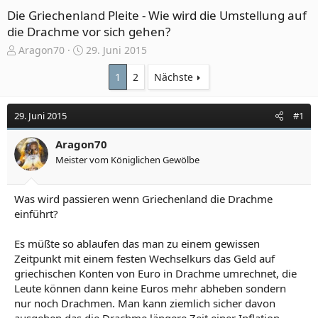
Die Griechenland Pleite - Wie wird die Umstellung auf
die Drachme vor sich gehen?
E
E
Aragon70
29. Juni 2015
r
r
s
s
1
2
Nächste
t
t
e
e
29. Juni 2015
#1
l
l
l
l
e
Aragon70
t
r
a
Meister vom Königlichen Gewölbe
m
Was wird passieren wenn Griechenland die Drachme
einführt?
Es müßte so ablaufen das man zu einem gewissen
Zeitpunkt mit einem festen Wechselkurs das Geld auf
griechischen Konten von Euro in Drachme umrechnet, die
Leute können dann keine Euros mehr abheben sondern
nur noch Drachmen. Man kann ziemlich sicher davon
ausgehen das die Drachme längere Zeit einer Inflation,