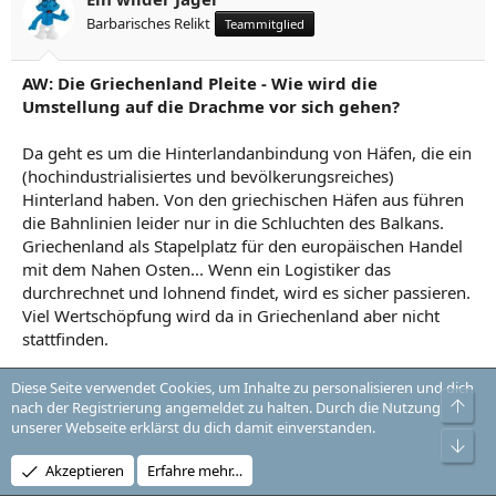
Barbarisches Relikt
Teammitglied
AW: Die Griechenland Pleite - Wie wird die
Umstellung auf die Drachme vor sich gehen?
Da geht es um die Hinterlandanbindung von Häfen, die ein
(hochindustrialisiertes und bevölkerungsreiches)
Hinterland haben. Von den griechischen Häfen aus führen
die Bahnlinien leider nur in die Schluchten des Balkans.
Griechenland als Stapelplatz für den europäischen Handel
mit dem Nahen Osten... Wenn ein Logistiker das
durchrechnet und lohnend findet, wird es sicher passieren.
Viel Wertschöpfung wird da in Griechenland aber nicht
stattfinden.
Diese Seite verwendet Cookies, um Inhalte zu personalisieren und dich
1
2
Nächste
Obe
nach der Registrierung angemeldet zu halten. Durch die Nutzung
unserer Webseite erklärst du dich damit einverstanden.
Unt
Du musst dich einloggen oder registrieren, um hier zu
Akzeptieren
Erfahre mehr…
antworten.