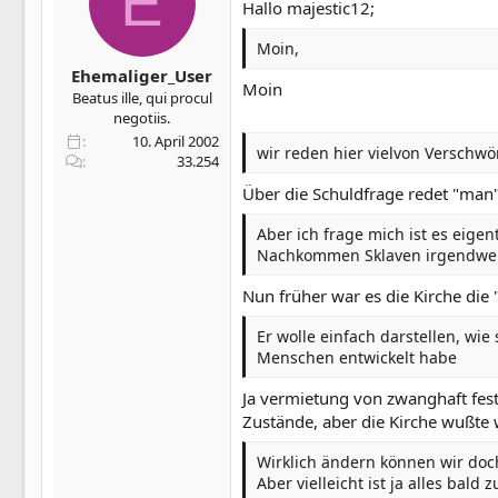
E
Hallo majestic12;
Moin,
Ehemaliger_User
Moin
Beatus ille, qui procul
negotiis.
10. April 2002
wir reden hier vielvon Verschwö
33.254
Über die Schuldfrage redet "man
Aber ich frage mich ist es eige
Nachkommen Sklaven irgendwelc
Nun früher war es die Kirche die
Er wolle einfach darstellen, wi
Menschen entwickelt habe
Ja vermietung von zwanghaft fes
Zustände, aber die Kirche wußte w
Wirklich ändern können wir doch
Aber vielleicht ist ja alles bald