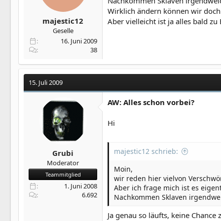
Nachkommen Sklaven irgendwelch
Wirklich ändern können wir doch 
majestic12
Aber vielleicht ist ja alles bald 
Geselle
16. Juni 2009
38
15. Juli 2009
AW: Alles schon vorbei?
Hi
majestic12 schrieb:
Grubi
Moderator
Moin,
Teammitglied
wir reden hier vielvon Verschwö
1. Juni 2008
Aber ich frage mich ist es eige
6.692
Nachkommen Sklaven irgendwelc
Ja genau so läufts, keine Chance