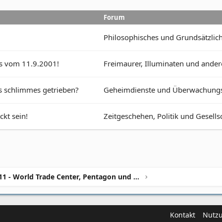
Forum
Philosophisches und Grundsätzlic
es vom 11.9.2001!
Freimaurer, Illuminaten und and
s schlimmes getrieben?
Geheimdienste und Überwachungs
ckt sein!
Zeitgeschehen, Politik und Gesells
9/11 - World Trade Center, Pentagon und Co.
Kontakt
Nutz