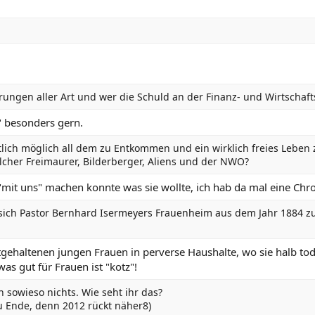
rungen aller Art und wer die Schuld an der Finanz- und Wirtschafts
" besonders gern.
ntlich möglich all dem zu Entkommen und ein wirklich freies Leben
her Freimaurer, Bilderberger, Aliens und der NWO?
 "mit uns" machen konnte was sie wollte, ich hab da mal eine Ch
e sich Pastor Bernhard Isermeyers Frauenheim aus dem Jahr 1884 z
tgehaltenen jungen Frauen in perverse Haushalte, wo sie halb to
as gut für Frauen ist "kotz"!
 sowieso nichts. Wie seht ihr das?
 zu Ende, denn 2012 rückt näher8)