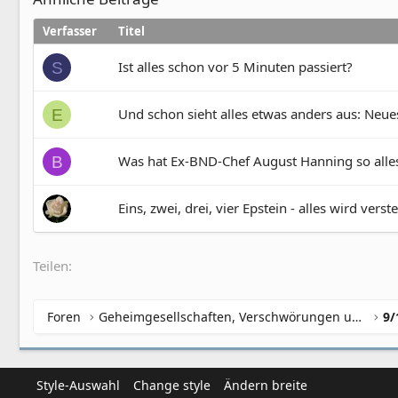
Verfasser
Titel
Ist alles schon vor 5 Minuten passiert?
S
Und schon sieht alles etwas anders aus: Neu
E
Was hat Ex-BND-Chef August Hanning so alle
B
Eins, zwei, drei, vier Epstein - alles wird verste
Teilen:
Foren
Geheimgesellschaften, Verschwörungen und NWO
Style-Auswahl
Change style
Ändern breite