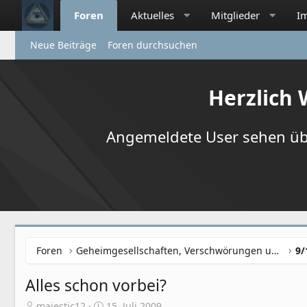
Foren
Aktuelles
Mitglieder
I
Neue Beiträge
Foren durchsuchen
Herzlich
Angemeldete User sehen übr
Foren
Geheimgesellschaften, Verschwörungen und NWO
Alles schon vorbei?
E
E
majestic12
15. Juli 2009