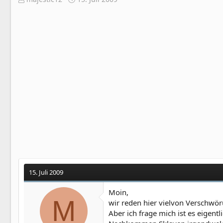
r
r
s
s
t
t
e
e
l
l
l
l
e
t
r
a
m
15. Juli 2009
Moin,
M
wir reden hier vielvon Verschwöru
Aber ich frage mich ist es eigen